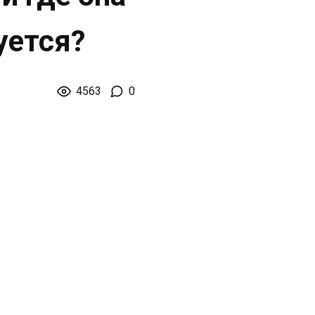
уется?
4563
0