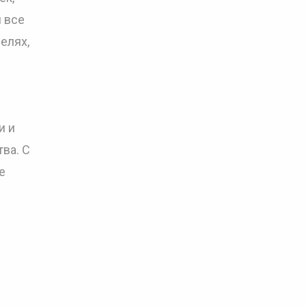
 все
елях,
и и
ва. С
е