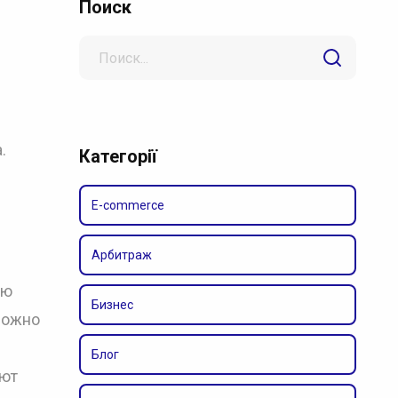
Поиск
Search
for
.
Категорії
E-commerce
Арбитраж
ью
Бизнес
можно
Блог
еют