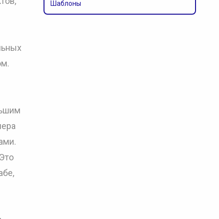
тов,
Шаблоны
льных
м.
льшим
мера
ами.
 Это
абе,