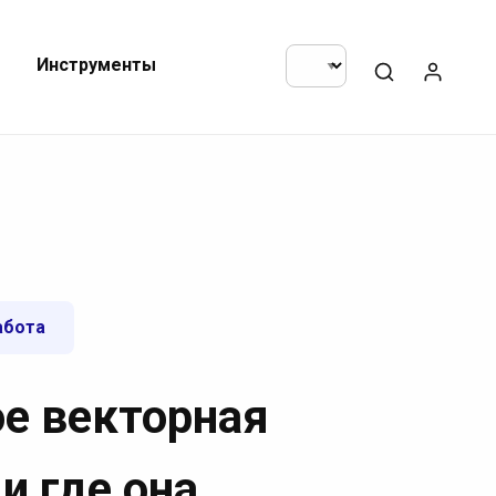
Инструменты
абота
ое векторная
и где она