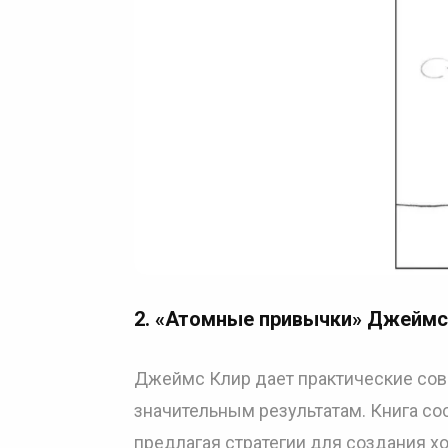
2.
«Атомные привычки» Джеймс
Джеймс Клир дает практические сове
значительным результатам. Книга со
предлагая стратегии для создания х