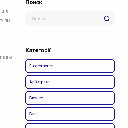
Поиск
 и в
Search
е ли
for
Категорії
т вам
E-commerce
Арбитраж
Бизнес
Блог