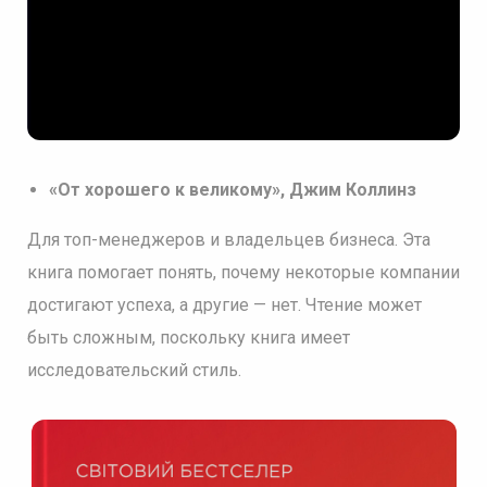
«От хорошего к великому», Джим Коллинз
Для топ-менеджеров и владельцев бизнеса. Эта
книга помогает понять, почему некоторые компании
достигают успеха, а другие — нет. Чтение может
быть сложным, поскольку книга имеет
исследовательский стиль.