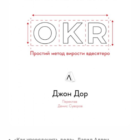
«Как упорядочить дела», Дэвид Аллен