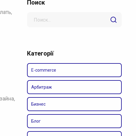
Поиск
лать,
Search
for
Категорії
E-commerce
Арбитраж
зайна,
Бизнес
Блог