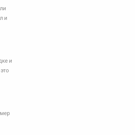
или
л и
дке и
 это
имер