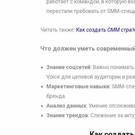
работает с командой, в которую в
перестали требовать от SMM-спец
Читать также:
Как создать СММ страт
Что должен уметь современны
Знание соцсетей
: Важно понимать
Voice для целевой аудитории и реа
Маркетинговые навыки
: SMM-спе
бренда.
Анализ данных
: Умение отслежива
Знание трендов
: Слежение за акт
Как создат