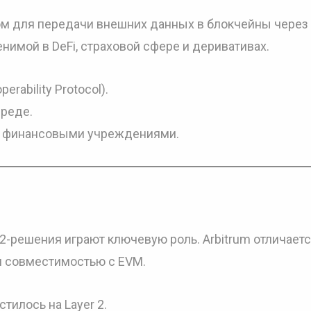
том для передачи внешних данных в блокчейны через
енимой в DeFi, страховой сфере и деривативах.
erability Protocol).
реде.
и финансовыми учреждениями.
r 2-решения играют ключевую роль. Arbitrum отличает
и совместимостью с EVM.
тилось на Layer 2.