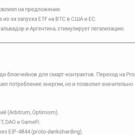
повлиял на предложение.
из-за запуска ETF на BTC в США и ЕС.
Сальвадор и Аргентина, стимулирует легализацию.
и блокчейнов для смарт-контрактов. Переход на Proo
ьшил потребление энергии, но и позволил значительно
й (Arbitrum, Optimism).
T, DAO и GameFi.
 EIP-4844 (proto-danksharding).