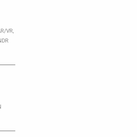
R/VR,
RNDR
N