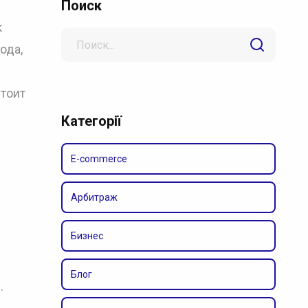
Поиск
к
Search
ода,
for
тоит
Категорії
E-commerce
Арбитраж
Бизнес
Блог
.