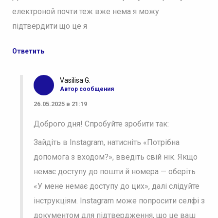
електроной почти теж вже нема я можу
підтвердити що це я
Ответить
Vasilisa G.
Автор сообщения
26.05.2025 в 21:19
Доброго дня! Спробуйте зробити так:
Зайдіть в Instagram, натисніть «Потрібна
допомога з входом?», введіть свій нік. Якщо
немає доступу до пошти й номера — оберіть
«У мене немає доступу до цих», далі слідуйте
інструкціям. Instagram може попросити селфі з
документом для підтвердження, що це ваш