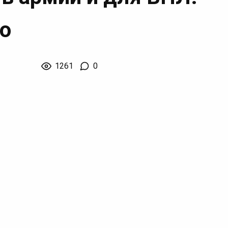
о
1261
0