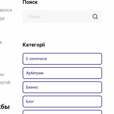
Поиск
даются
Search
да
for
ле
Категорії
E-commerce
Арбитраж
вы
ругой
Бизнес
Блог
жбы