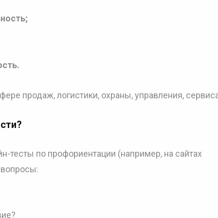
ность;
ость.
фере продаж, логистики, охраны, управления, сервиса
ости
?
н-тесты по профориентации (например, на сайтах
а вопросы:
вие?