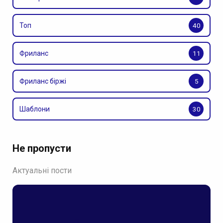
Топ
40
Фриланс
11
Фриланс біржі
5
Шаблони
30
Не пропусти
Актуальні пости