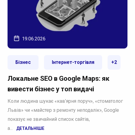
19.06.2026
Бізнес
Інтернет-торгівля
+2
Локальне SEO в Google Maps: як
вивести бізнес у топ видачі
Коли людина шукає «кав’ярня поруч», «стоматолог
Львів» чи «майстер з ремонту неподалік», Google
показує не звичайний список сайтів,
а...
ДЕТАЛЬНІШЕ