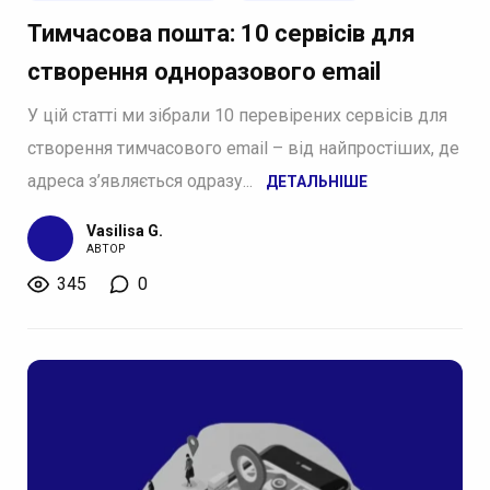
Тимчасова пошта: 10 сервісів для
створення одноразового email
У цій статті ми зібрали 10 перевірених сервісів для
створення тимчасового email – від найпростіших, де
адреса з’являється одразу...
ДЕТАЛЬНІШЕ
Vasilisa G.
АВТОР
345
0