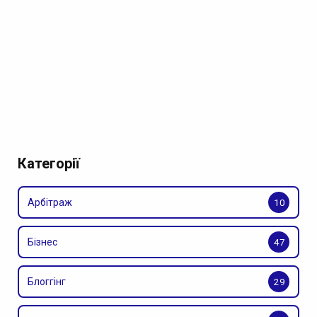
Категорії
Арбітраж
10
Бізнес
47
Блоггінг
29