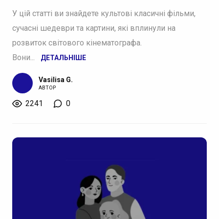
У цій статті ви знайдете культові класичні фільми,
сучасні шедеври та картини, які вплинули на
розвиток світового кінематографа.
Вони...
ДЕТАЛЬНІШЕ
Vasilisa G.
АВТОР
2241
0