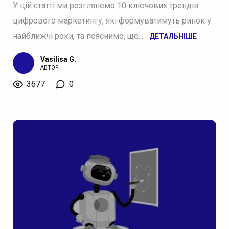
У цій статті ми розглянемо 10 ключових трендів
цифрового маркетингу, які формуватимуть ринок у
найближчі роки, та пояснимо, що...
ДЕТАЛЬНІШЕ
Vasilisa G.
АВТОР
3677
0