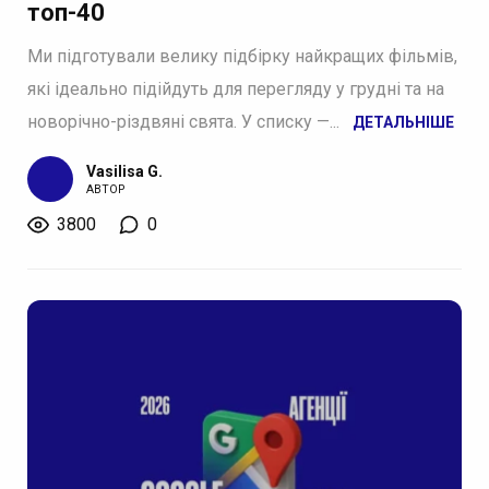
топ-40
Ми підготували велику підбірку найкращих фільмів,
які ідеально підійдуть для перегляду у грудні та на
новорічно-різдвяні свята. У списку —...
ДЕТАЛЬНІШЕ
Vasilisa G.
АВТОР
3800
0