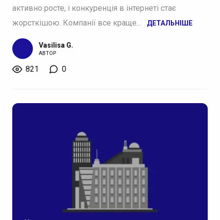
активно росте, і конкуренція в інтернеті стає
жорсткішою. Компанії все краще...
ДЕТАЛЬНІШЕ
Vasilisa G.
АВТОР
821
0