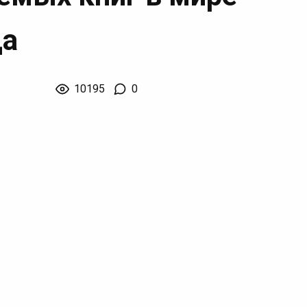
да
10195
0