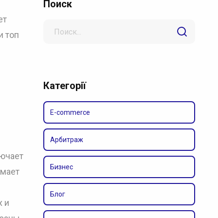
Поиск
ет
Search
и топ
for
Категорії
E-commerce
Арбитраж
лючает
Бизнес
имает
Блог
х и