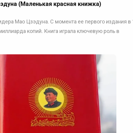
эдуна (Маленькая красная книжка)
дера Мао Цзэдуна. С момента ее первого издания в 
миллиарда копий. Книга играла ключевую роль в