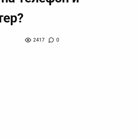
тер?
2417
0