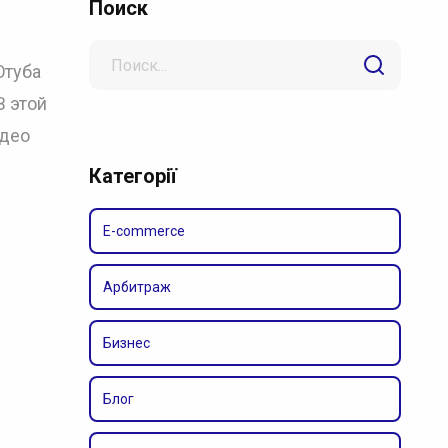
Поиск
Search
Ютуба
for
В этой
идео
Категорії
E-commerce
Арбитраж
Бизнес
Блог