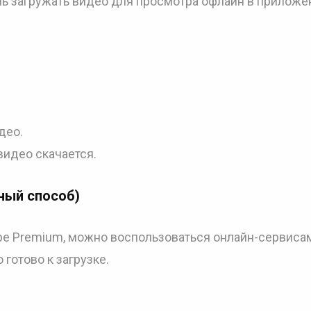
шь загружать видео для просмотра офлайн в приложе
део.
видео скачается.
ный способ)
be Premium, можно воспользоваться онлайн-сервиса
готово к загрузке.