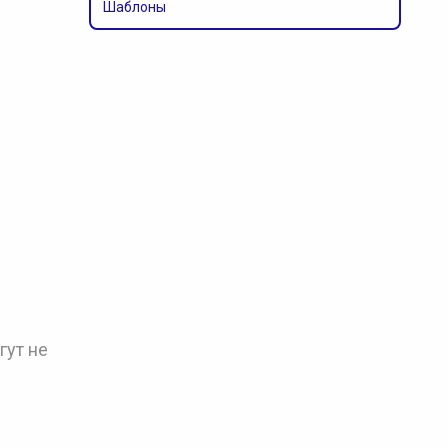
Шаблоны
гут не