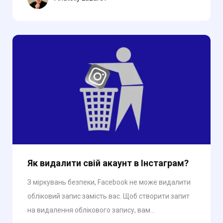
Як видалити свій акаунт в Інстаграм?
З міркувань безпеки, Facebook не може видалити
обліковий запис замість вас. Щоб створити запит
на видалення облікового запису, вам...