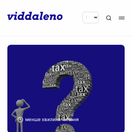
менше хвилини читання