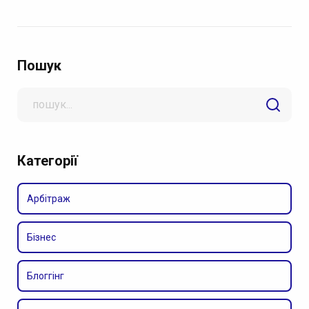
Пошук
Search
for
Категорії
Арбітраж
Бізнес
Блоггінг