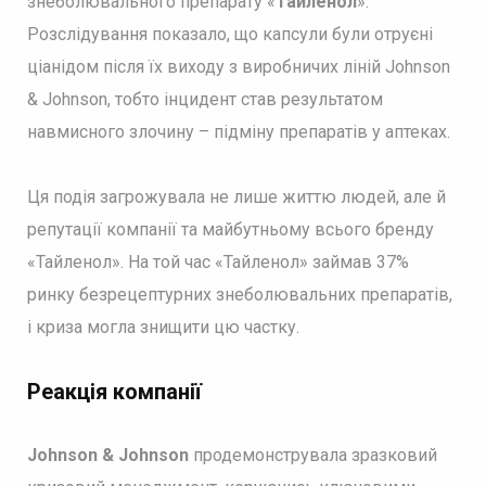
знеболювального препарату «
Тайленол
».
Розслідування показало, що капсули були отруєні
ціанідом після їх виходу з виробничих ліній Johnson
& Johnson, тобто інцидент став результатом
навмисного злочину – підміну препаратів у аптеках.
Ця подія загрожувала не лише життю людей, але й
репутації компанії та майбутньому всього бренду
«Тайленол». На той час «Тайленол» займав 37%
ринку безрецептурних знеболювальних препаратів,
і криза могла знищити цю частку.
Реакція компанії
Johnson & Johnson
продемонструвала зразковий