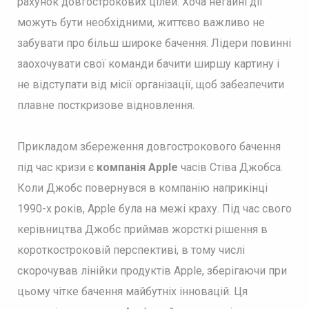
рахунок довгострокових цілей. Хоча негайні дії
можуть бути необхідними, життєво важливо не
забувати про більш широке бачення. Лідери повинні
заохочувати свої команди бачити ширшу картину і
не відступати від місії організації, щоб забезпечити
плавне посткризове відновлення.
Прикладом збереження довгострокового бачення
під час кризи є
компанія Apple
часів Стіва Джобса.
Коли Джобс повернувся в компанію наприкінці
1990-х років, Apple була на межі краху. Під час свого
керівництва Джобс приймав жорсткі рішення в
короткостроковій перспективі, в тому числі
скорочував лінійки продуктів Apple, зберігаючи при
цьому чітке бачення майбутніх інновацій. Ця