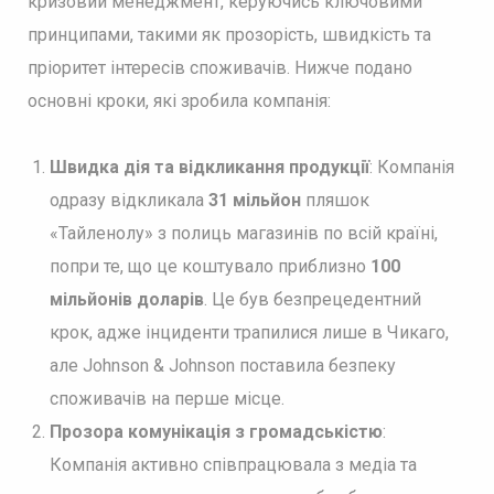
кризовий менеджмент, керуючись ключовими
принципами, такими як прозорість, швидкість та
пріоритет інтересів споживачів. Нижче подано
основні кроки, які зробила компанія:
Швидка дія та відкликання продукції
: Компанія
одразу відкликала
31 мільйон
пляшок
«Тайленолу» з полиць магазинів по всій країні,
попри те, що це коштувало приблизно
100
мільйонів доларів
. Це був безпрецедентний
крок, адже інциденти трапилися лише в Чикаго,
але Johnson & Johnson поставила безпеку
споживачів на перше місце.
Прозора комунікація з громадськістю
:
Компанія активно співпрацювала з медіа та