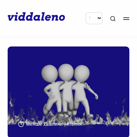
менше хвилини читання