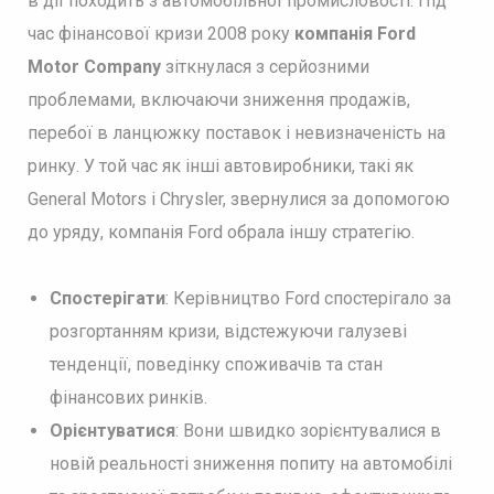
в дії походить з автомобільної промисловості. Під
час фінансової кризи 2008 року
компанія Ford
Motor Company
зіткнулася з серйозними
проблемами, включаючи зниження продажів,
перебої в ланцюжку поставок і невизначеність на
ринку. У той час як інші автовиробники, такі як
General Motors і Chrysler, звернулися за допомогою
до уряду, компанія Ford обрала іншу стратегію.
Спостерігати
: Керівництво Ford спостерігало за
розгортанням кризи, відстежуючи галузеві
тенденції, поведінку споживачів та стан
фінансових ринків.
Орієнтуватися
: Вони швидко зорієнтувалися в
новій реальності зниження попиту на автомобілі