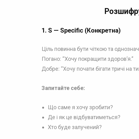
Розшифр
1.
S — Specific (Конкретна)
Ціль повинна бути чіткою та однозна
Погано: “Хочу покращити здоров’я.”
Добре: “Хочу почати бігати тричі на т
Запитайте себе:
Що саме я хочу зробити?
Де і як це відбуватиметься?
Хто буде залучений?