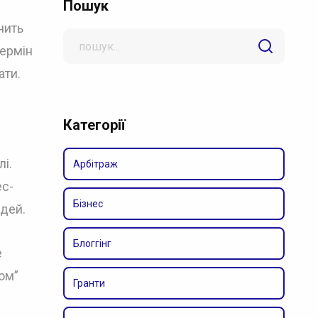
Пошук
чить
Search
термін
for
ати.
Категорії
і.
Арбітраж
ес-
Бізнес
юдей.
Блоггінг
е
ом”
Гранти