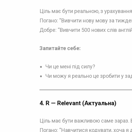
Ціль має бути реальною, з урахування
Погано: “Вивчити нову мову за тижден
Добре: “Вивчити 500 нових слів англій
Запитайте себе:
Чи це мені під силу?
Чи можу я реально це зробити у за
4.
R — Relevant (Актуальна)
Ціль має бути важливою саме зараз. 
Погано: “Навчитися кодувати, хоча я 