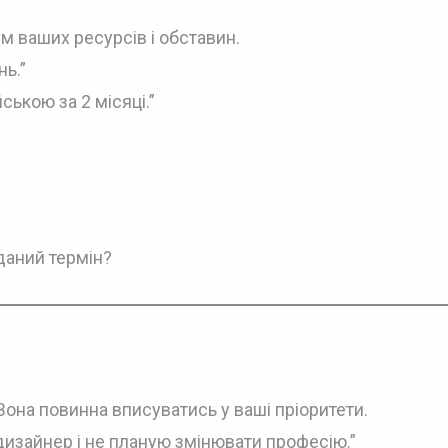
м ваших ресурсів і обставин.
ь.”
ською за 2 місяці.”
даний термін?
Вона повинна вписуватись у ваші пріоритети.
дизайнер і не планую змінювати професію.”