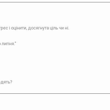
с і оцінити, досягнута ціль чи ні.
 липня.”
рдять?