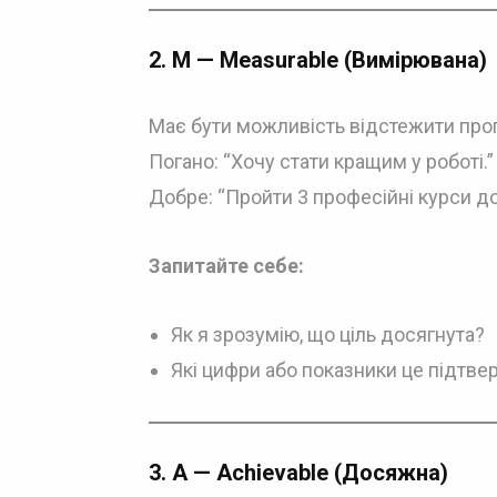
2.
M — Measurable (Вимірювана)
Має бути можливість відстежити прогре
Погано: “Хочу стати кращим у роботі.”
Добре: “Пройти 3 професійні курси до
Запитайте себе:
Як я зрозумію, що ціль досягнута?
Які цифри або показники це підтве
3.
A — Achievable (Досяжна)