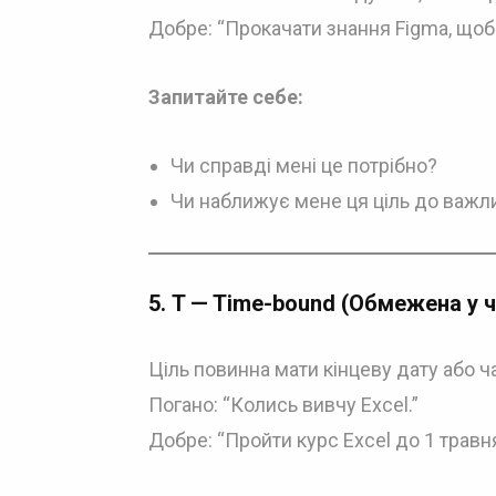
Добре: “Прокачати знання Figma, щоб
Запитайте себе:
Чи справді мені це потрібно?
Чи наближує мене ця ціль до важл
5.
T — Time-bound (Обмежена у ч
Ціль повинна мати кінцеву дату або ч
Погано: “Колись вивчу Excel.”
Добре: “Пройти курс Excel до 1 травня