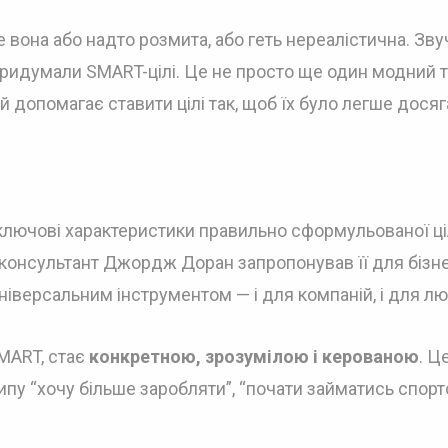
ле вона або надто розмита, або геть нереалістична. Зву
придумали SMART-цілі. Це не просто ще один модний 
ий допомагає ставити цілі так, щоб їх було легше досяг
 ключові характеристики правильно сформульованої ціл
и консультант Джордж Доран запропонував її для бізн
ніверсальним інструментом — і для компаній, і для л
MART, стає
конкретною, зрозумілою і керованою
. Ц
у “хочу більше заробляти”, “почати займатись спорт