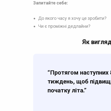
Запитайте себе:
До якого часу я хочу це зробити?
Чи є проміжні дедлайни?
Як вигля
“Протягом наступних 8
тиждень, щоб підвищи
початку літа.”