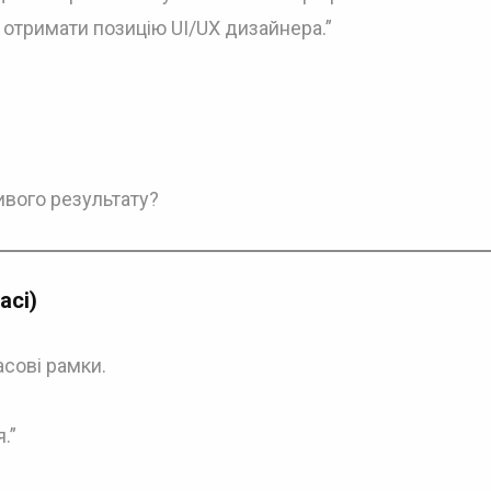
 отримати позицію UI/UX дизайнера.”
ивого результату?
асі)
асові рамки.
.”