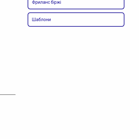
Фриланс біржі
Шаблони