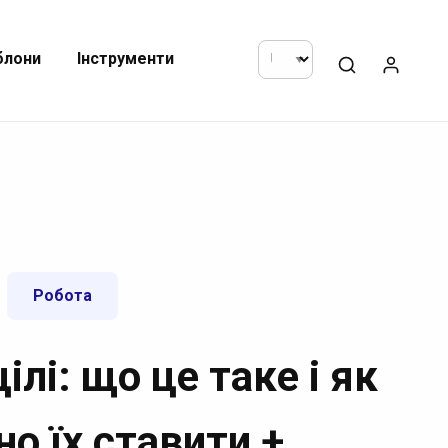
блони
Інструменти
Робота
лі: що це таке і як
о їх ставити +