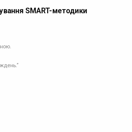
ування SMART-методики
чною.
иждень.”