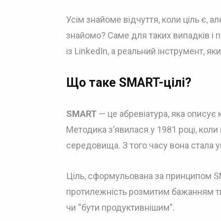
Усім знайоме відчуття, коли ціль є, а
знайомо? Саме для таких випадків і 
із LinkedIn, а реальний інструмент, як
Що таке SMART-цілі?
SMART
— це абревіатура, яка описує
Методика з’явилася у 1981 році, кол
середовища. З того часу вона стала у
Ціль, сформульована за принципом S
протилежність розмитим бажанням тип
чи “бути продуктивнішим”.