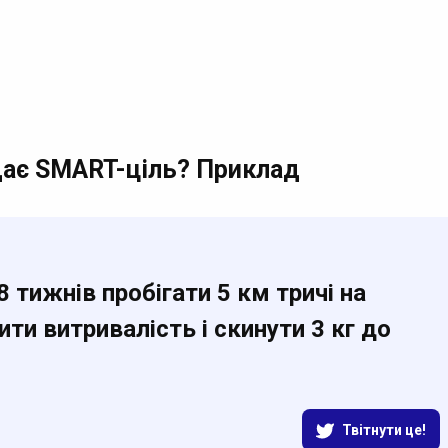
дає SMART-ціль? Приклад
 тижнів пробігати 5 км тричі на
ти витривалість і скинути 3 кг до
Твітнути це!