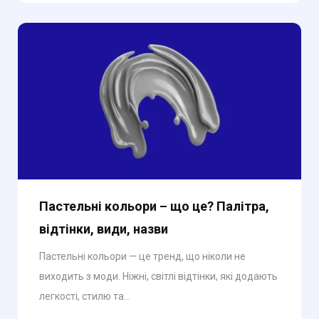
Пастельні кольори – що це? Палітра,
відтінки, види, назви
Пастельні кольори — це тренд, що ніколи не
виходить з моди. Ніжні, світлі відтінки, які додають
легкості, стилю та...