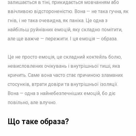
залишається в тіні, прикидається мовчанням або
ввічливою відстороненістю. Вона — не така гучна, як
гнів, і не така очевидна, як паніка. Це одна з
найбільш руйнівних емоцій, яку складно помітити,
але ще важче — пережити. І ця емоція — образа.
Це не просто емоція, це складний коктейль болю,
невисловлених очікувань і внутрішньої тиші, яка
кричить. Саме вона часто стає причиною зламаних
стосунків, втрати довіри та внутрішньої ізоляції.
Вона — одна з найнебезпечніших емоцій, бо діє
повільно, але влучно.
Що таке образа?