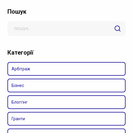
Пошук
Search
for
Категорії
Арбітраж
Бізнес
Блоггінг
Гранти