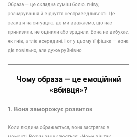
Образа — це складна суміш болю, гніву,
розчарування й відчуття несправедливості. Це
реакція на ситуацію, де ми вважаємо, що нас
принизили, не оцінили або зрадили. Вона не вибухає,
як гнів, а тліє всередині. І от у цьому її фішка — вона
діє повільно, але дуже руйнівно.
Чому образа — це емоційний
«вбивця»?
1. Вона заморожує розвиток
Коли людина ображається, вона застрягає в
моменті. Розум зациклюється: «Чому він так