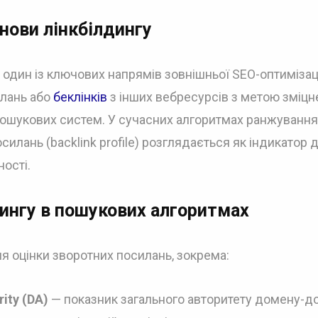
нови лінкбілдингу
 один із ключових напрямів зовнішньої SEO-оптимізаці
илань або
беклінків
з інших вебресурсів з метою зміцн
пошукових систем. У сучасних алгоритмах ранжування
силань (backlink profile) розглядається як індикатор 
ності.
ингу в пошукових алгоритмах
я оцінки зворотних посилань, зокрема:
ity (DA)
— показник загального авторитету домену-д