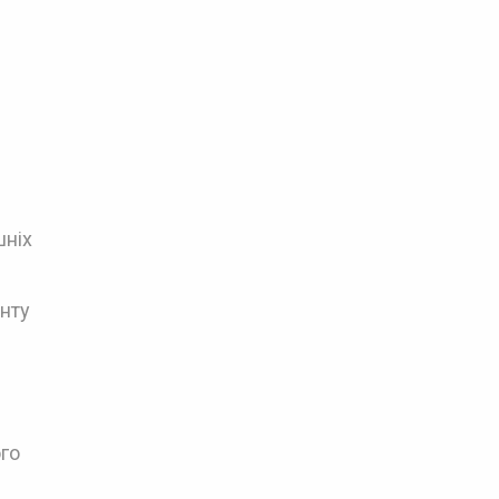
шніх
нту
ого