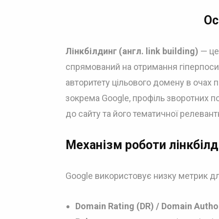
Ос
Лінкбілдинг (англ. link building)
— це
спрямований на отримання гіперпос
авторитету цільового домену в очах 
зокрема Google, профіль зворотних по
до сайту та його тематичної релевант
Механізм роботи лінкбілд
Google використовує низку метрик дл
Domain Rating (DR) / Domain Author