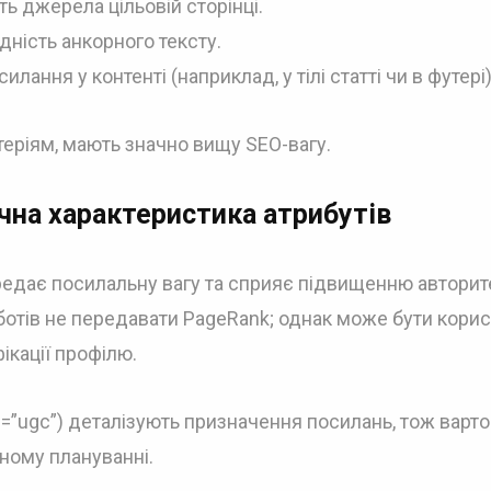
ь джерела цільовій сторінці.
одність анкорного тексту.
ання у контенті (наприклад, у тілі статті чи в футері)
еріям, мають значно вищу SEO-вагу.
нічна характеристика атрибутів
едає посилальну вагу та сприяє підвищенню авторит
отів не передавати PageRank; однак може бути кори
ікації профілю.
el=”ugc”) деталізують призначення посилань, тож варто
чному плануванні.