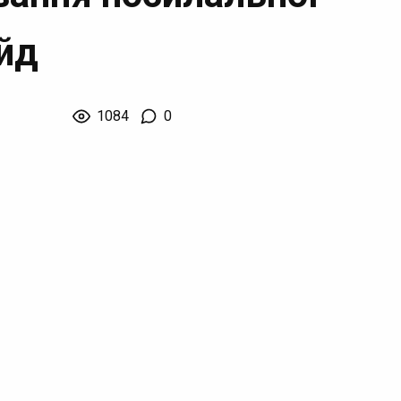
айд
1084
0