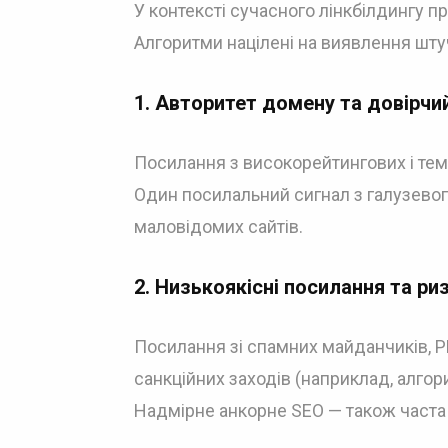
У контексті сучасного лінкбілдингу п
Алгоритми націлені на виявлення шту
1. Авторитет домену та довірчи
Посилання з високорейтингових і тем
Один посилальний сигнал з галузевого
маловідомих сайтів.
2. Низькоякісні посилання та ри
Посилання зі спамних майданчиків, P
санкційних заходів (наприклад, алгор
Надмірне анкорне SEO — також часта 