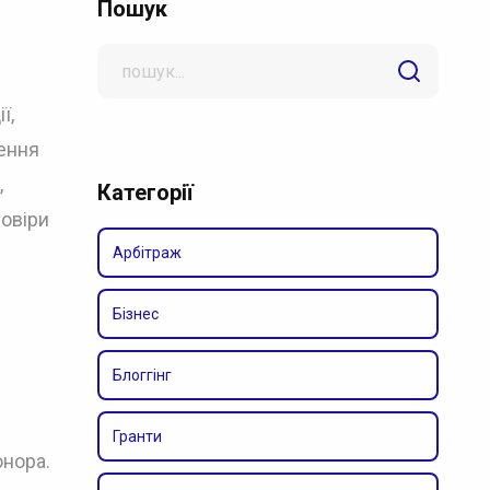
Пошук
Search
for
ї,
ення
,
Категорії
довіри
Арбітраж
Бізнес
Блоггінг
Гранти
онора.