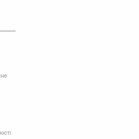
сне
ості