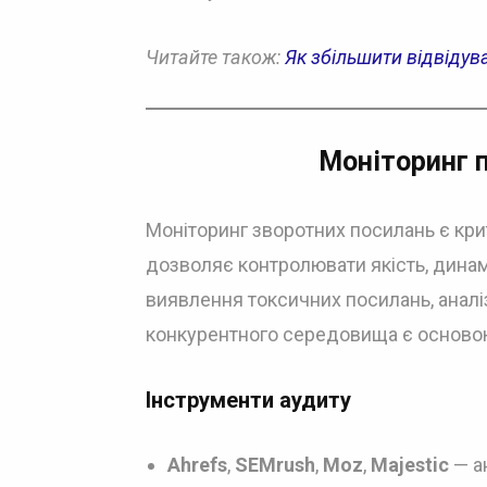
Читайте також:
Як збільшити відвідува
Моніторинг 
Моніторинг зворотних посилань є кри
дозволяє контролювати якість, динамі
виявлення токсичних посилань, аналіз
конкурентного середовища є основою
Інструменти аудиту
Ahrefs
,
SEMrush
,
Moz
,
Majestic
— а