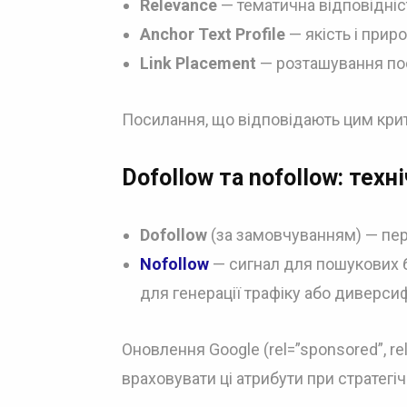
Relevance
— тематична відповідніст
Anchor Text Profile
— якість і прир
Link Placement
— розташування посил
Посилання, що відповідають цим крит
Dofollow та nofollow: тех
Dofollow
(за замовчуванням) — пер
Nofollow
— сигнал для пошукових б
для генерації трафіку або диверсиф
Оновлення Google (rel=”sponsored”, r
враховувати ці атрибути при стратегі