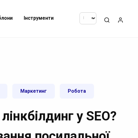
блони
Інструменти
Маркетинг
Робота
лінкбілдинг у SEO?
ання посилальної