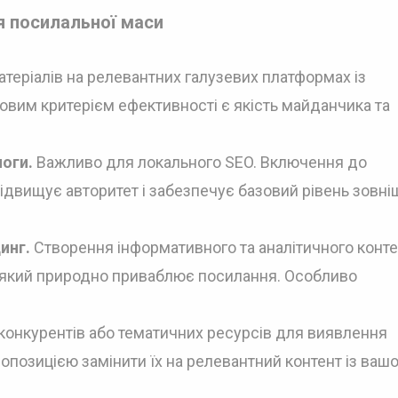
я посилальної маси
теріалів на релевантних галузевих платформах із
овим критерієм ефективності є якість майданчика та
логи.
Важливо для локального SEO. Включення до
підвищує авторитет і забезпечує базовий рівень зовні
инг.
Створення інформативного та аналітичного конте
), який природно приваблює посилання. Особливо
 конкурентів або тематичних ресурсів для виявлення
опозицією замінити їх на релевантний контент із ваш