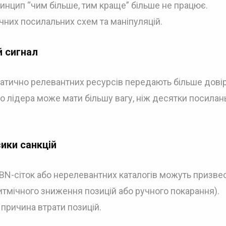
ринцип “чим більше, тим краще” більше не працює.
чних посилальних схем та маніпуляцій.
й сигнал
атично релевантних ресурсів передають більше довір
 лідера може мати більшу вагу, ніж десятки посилань
зики санкцій
BN-сіток або нерелевантних каталогів можуть призве
итмічного зниження позицій або ручного покарання).
причина втрати позицій.