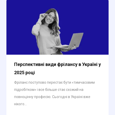
Перспективні види фрілансу в Україні у
2025 році
Фріланс поступово перестає бути «тимчасовим
підробітком» і все більше стає схожий на
повноцінну професію. Сьогодні в Україні вже
нікого...