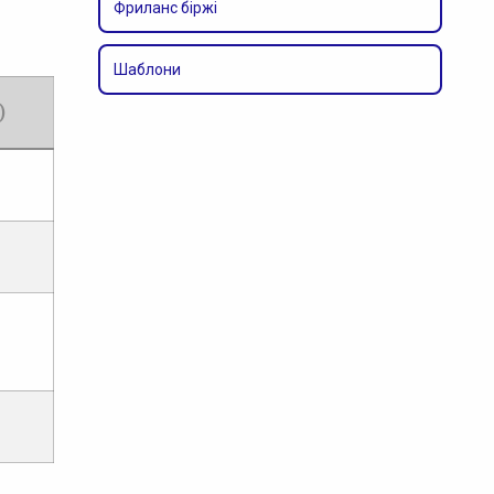
Фриланс біржі
Шаблони
)