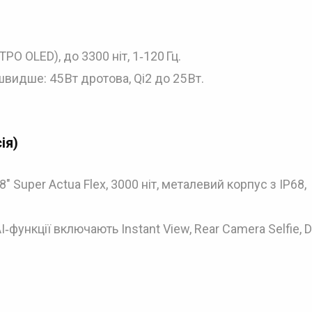
PO OLED), до 3300 ніт, 1‑120 Гц.
швидше: 45 Вт дротова, Qi2 до 25 Вт.
ія)
 8″ Super Actua Flex, 3000 ніт, металевий корпус з IP68,
I‑функції включають Instant View, Rear Camera Selfie, D