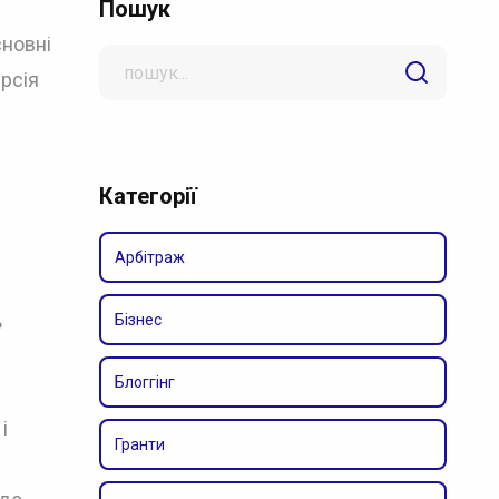
Пошук
сновні
Search
ерсія
for
Категорії
Арбітраж
ь
Бізнес
Блоггінг
і
Гранти