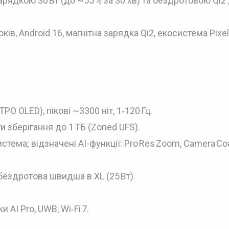
арядкою 30 Вт (до ~55 % за 30 хв) та бездротовою Qi2
ків, Android 16, магнітна зарядка Qi2, екосистема Pixe
PO OLED), пікові ~3300 ніт, 1‑120 Гц.
ти зберігання до 1 ТБ (Zoned UFS).
истема; відзначені AI-функції: Pro Res Zoom, Camera Co
; бездротова швидша в XL (25 Вт).
и AI Pro, UWB, Wi‑Fi 7.