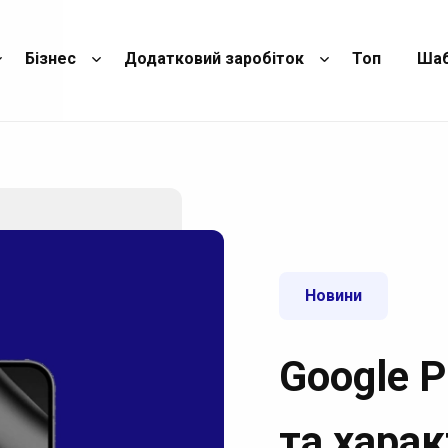
Бізнес
Додатковий заробіток
Топ
Ша
Новини
Google P
та хара