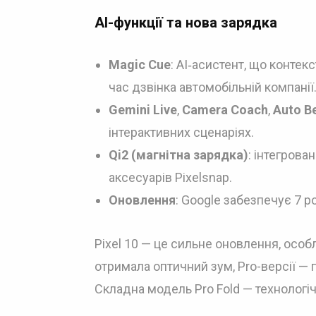
AI-функції та нова зарядка
Magic Cue
: AI‑асистент, що контек
час дзвінка автомобільній компанії
Gemini Live
,
Camera Coach
,
Auto B
інтерактивних сценаріях.
Qi2 (магнітна зарядка)
: інтегрова
аксесуарів Pixelsnap.
Оновлення
: Google забезпечує 7 р
Pixel 10 — це сильне оновлення, особ
отримала оптичний зум, Pro-версії — 
Складна модель Pro Fold — технологі