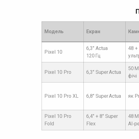
Модель
Екран
Кам
6,3″ Actua
48 +
Pixel 10
120 Гц
ульт
50 М
Pixel 10 Pro
6,3″ Super Actua
фічі
Pixel 10 Pro XL
6,8″ Super Actua
як P
Pixel 10 Pro
6,4″ + 8″ Super
48 М
Fold
Flex
AI‑