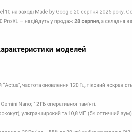
el 10 на заході Made by Google 20 серпня 2025 року. О
l 10 Pro XL — надійдуть у продаж
28 серпня
, а складна в
характеристики моделей
“Actua”, частота оновлення 120 Гц, піковий яскравіст
 Gemini Nano; 12 ГБ оперативної пам’яті.
рококут), ультра-широкий та 10,8 МП (5× оптичний зум) 