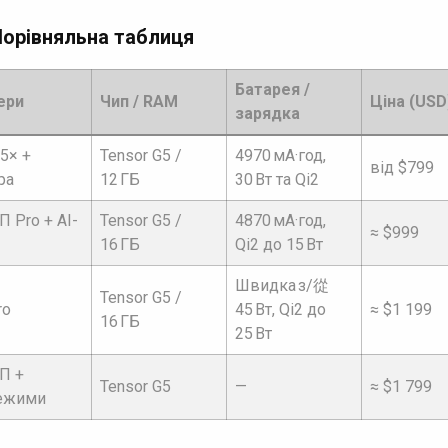
Порівняльна таблиця
Батарея /
ери
Чип / RAM
Ціна (USD
зарядка
 5× +
Tensor G5 /
4970 мА·год,
від $799
ра
12 ГБ
30 Вт та Qi2
П Pro + AI-
Tensor G5 /
4870 мА·год,
≈ $999
16 ГБ
Qi2 до 15 Вт
Швидка з/從
Tensor G5 /
ro
45 Вт, Qi2 до
≈ $1 199
16 ГБ
25 Вт
П +
Tensor G5
—
≈ $1 799
режими