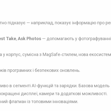
стно підказує — наприклад, показує інформацію про ре
.
est Take
,
Ask Photos
— допомагають у фотографуванні
на у корпус, сумісна з MagSafe‑стилем, нова екосисте
оків програмних і безпекових оновлень.
ливо в сегменті AI-функцій та зарядки. Базова модель
покращені дисплеї, камери та додаткові можливості.
чний флагман із топовими інноваціями.