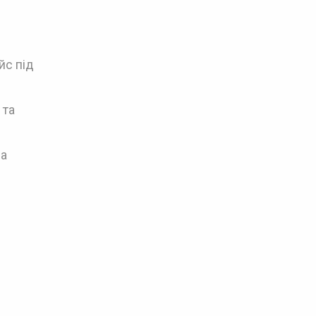
йс під
 та
ма