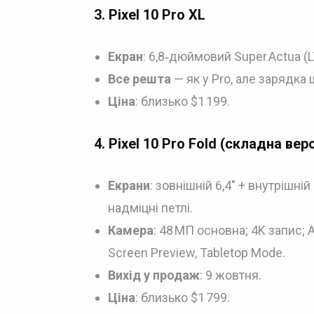
3.
Pixel 10 Pro XL
Екран
: 6,8‑дюймовий Super Actua (LT
Все решта
— як у Pro, але зарядка 
Ціна
: близько $1 199.
4.
Pixel 10 Pro Fold (складна верс
Екрани
: зовнішній 6,4″ + внутрішній
надміцні петлі.
Камера
: 48 МП основна; 4K запис; A
Screen Preview, Tabletop Mode.
Вихід у продаж
: 9 жовтня.
Ціна
: близько $1 799.