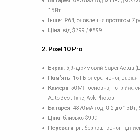
Батарея
: 4970 мА·год із швидкою з
15 Вт.
Інше
: IP68, оновлення протягом 7 ро
Ціна
: від $799 / €899.
2.
Pixel 10 Pro
Екран
: 6,3‑дюймовий Super Actua (LT
Пам’ять
: 16 ГБ оперативної, варіан
Камера
: 50 МП основна, потрійна с
Auto Best Take, Ask Photos.
Батарея
: 4870 мА·год, Qi2 до 15 Вт
Ціна
: близько $999.
Переваги
: рік безкоштовної підписк