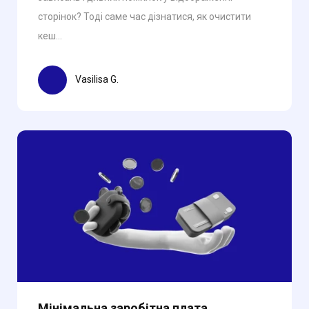
сторінок? Тоді саме час дізнатися, як очистити
кеш...
Vasilisa G.
Мінімальна заробітна плата,