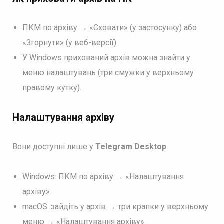
ПКМ по архіву → «Сховати» (у застосунку) або
«Згорнути» (у веб-версії).
У Windows прихований архів можна знайти у
меню налаштувань (три смужки у верхньому
правому кутку).
Налаштування архіву
Вони доступні лише у
Telegram Desktop
:
Windows: ПКМ по архіву → «Налаштування
архіву».
macOS: зайдіть у архів → три крапки у верхньому
меню → «Налаштування архіву».