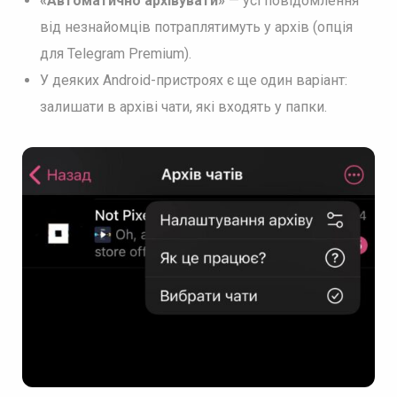
«Автоматично архівувати»
— усі повідомлення
від незнайомців потраплятимуть у архів (опція
для Telegram Premium).
У деяких Android-пристроях є ще один варіант:
залишати в архіві чати, які входять у папки.