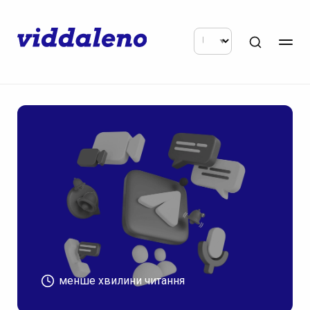
менше хвилини читання