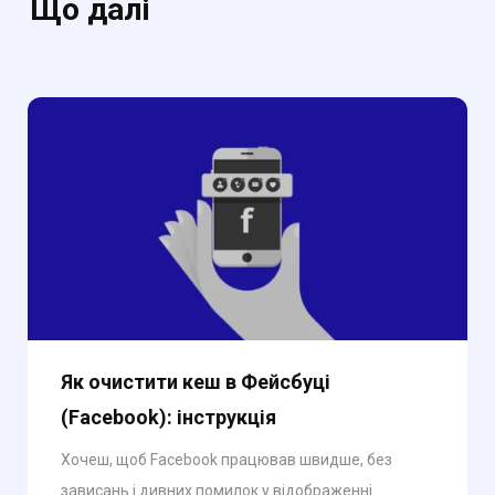
Що далі
Як очистити кеш в Фейсбуці
(Facebook): інструкція
Хочеш, щоб Facebook працював швидше, без
зависань і дивних помилок у відображенні