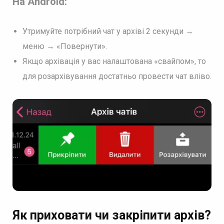
На Android:
Утримуйте потрібний чат у архіві 2 секунди →
меню → «Повернути».
Якщо архівація у вас налаштована «свайпом», то
для розархівування достатньо провести чат вліво.
Як приховати чи закріпити архів?