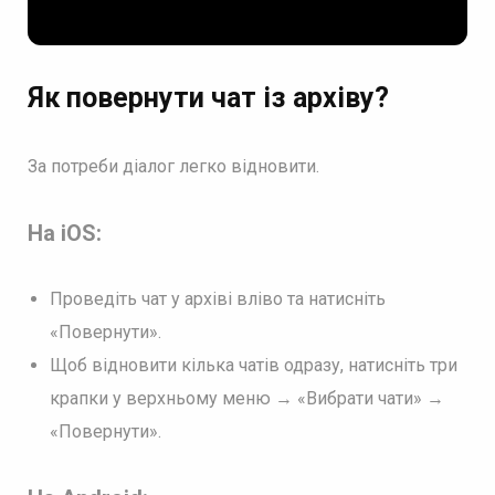
Як повернути чат із архіву?
За потреби діалог легко відновити.
На iOS:
Проведіть чат у архіві вліво та натисніть
«Повернути».
Щоб відновити кілька чатів одразу, натисніть три
крапки у верхньому меню → «Вибрати чати» →
«Повернути».