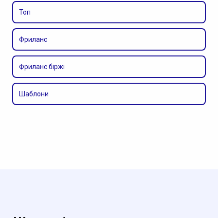
Топ
Фриланс
Фриланс біржі
Шаблони