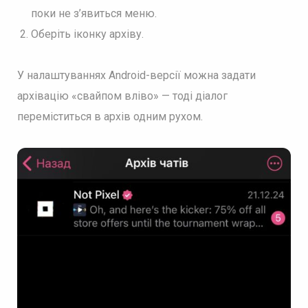
поки не з’явиться меню.
Оберіть іконку архіву.
У налаштуваннях Android-версії можна задати
архівацію «свайпом вліво» — тоді діалог
переміститься в архів одним рухом.