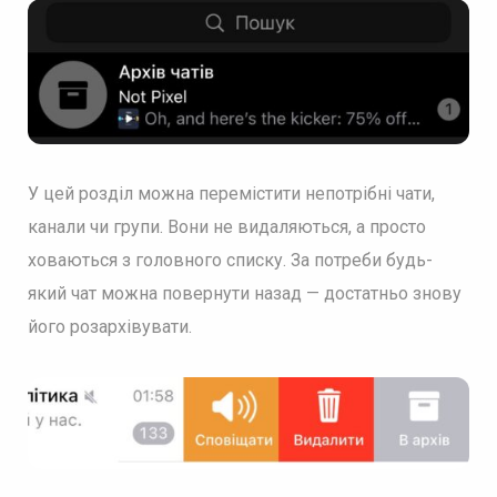
У цей розділ можна перемістити непотрібні чати,
канали чи групи. Вони не видаляються, а просто
ховаються з головного списку. За потреби будь-
який чат можна повернути назад — достатньо знову
його розархівувати.