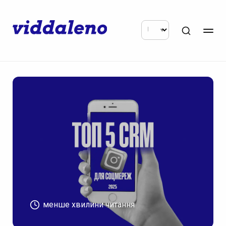
менше хвилини читання