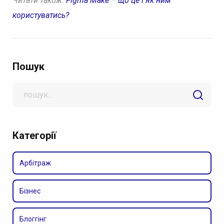
Читати також:
Figma Make – що це і як ним
користуватись?
Пошук
Search
for
Категорії
Арбітраж
Бізнес
Блоггінг