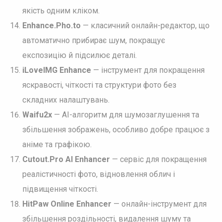
якість одним кліком.
Enhance.Pho.to
— класичний онлайн-редактор, що
автоматично прибирає шум, покращує
експозицію й підсилює деталі.
iLoveIMG Enhance
— інструмент для покращення
яскравості, чіткості та структури фото без
складних налаштувань.
Waifu2x
— AI-алгоритм для шумозаглушення та
збільшення зображень, особливо добре працює з
аніме та графікою.
Cutout.Pro AI Enhancer
— сервіс для покращення
реалістичності фото, відновлення облич і
підвищення чіткості.
HitPaw Online Enhancer
— онлайн-інструмент для
збільшення роздільності, видалення шуму та