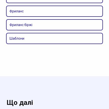
Фриланс
Фриланс біржі
Шаблони
Що далі