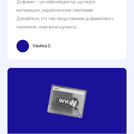
Дофамін — це нейромедіатор, що керує
мотивацією, задоволенням і звичками.
Дізнайтеся, хто такі представники дофамінового
покоління, чому вони шукають...
Vasilisa G.