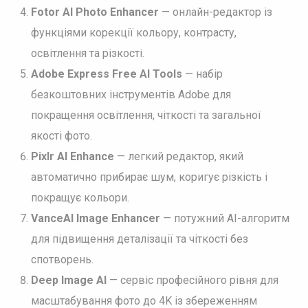
Fotor AI Photo Enhancer
— онлайн-редактор із
функціями корекції кольору, контрасту,
освітлення та різкості.
Adobe Express Free AI Tools
— набір
безкоштовних інструментів Adobe для
покращення освітлення, чіткості та загальної
якості фото.
Pixlr AI Enhance
— легкий редактор, який
автоматично прибирає шум, коригує різкість і
покращує кольори.
VanceAI Image Enhancer
— потужний AI-алгоритм
для підвищення деталізації та чіткості без
спотворень.
Deep Image AI
— сервіс професійного рівня для
масштабування фото до 4K із збереженням