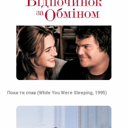
Поки ти спав (While You Were Sleeping, 1995)