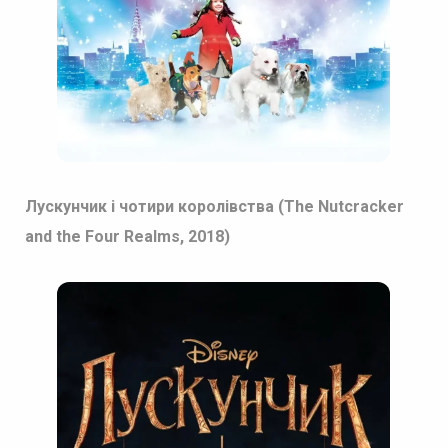
Лускунчик і чотири королівства (The Nutcracker
and the Four Realms, 2018)