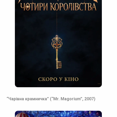
“Чарівна крамничка” (“Mr. Magorium”, 2007)