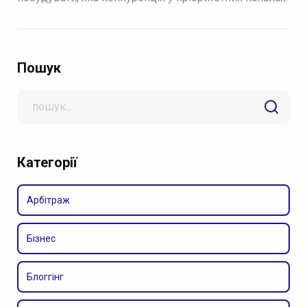
Пошук
Search
for
Категорії
Арбітраж
Бізнес
Блоггінг