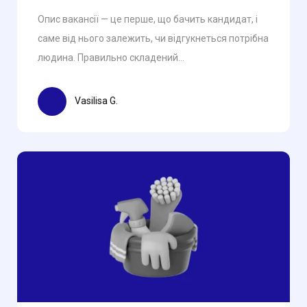
Опис вакансії — це перше, що бачить кандидат, і
саме від нього залежить, чи відгукнеться потрібна
людина. Правильно складений...
Vasilisa G.