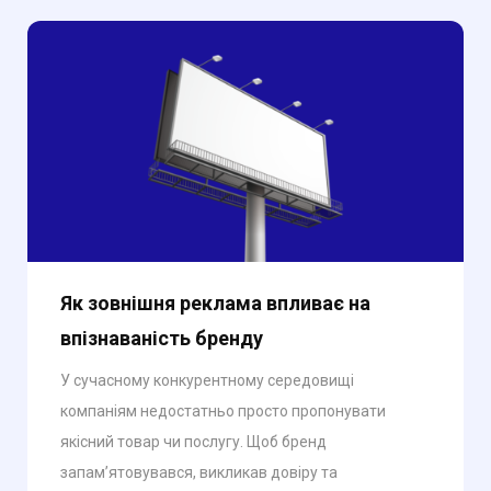
Як зовнішня реклама впливає на
впізнаваність бренду
У сучасному конкурентному середовищі
компаніям недостатньо просто пропонувати
якісний товар чи послугу. Щоб бренд
запам’ятовувався, викликав довіру та