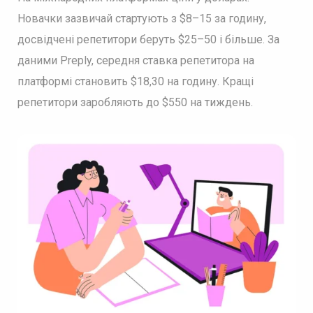
Новачки зазвичай стартують з $8–15 за годину,
досвідчені репетитори беруть $25–50 і більше. За
даними Preply, середня ставка репетитора на
платформі становить $18,30 на годину. Кращі
репетитори заробляють до $550 на тиждень.