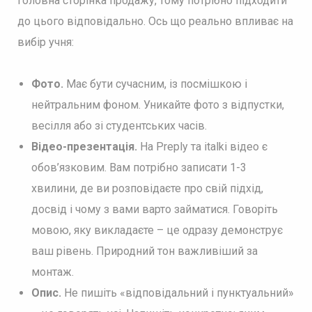
головна сторінка продажу, тому потрібно підходити
до цього відповідально. Ось що реально впливає на
вибір учня:
Фото.
Має бути сучасним, із посмішкою і
нейтральним фоном. Уникайте фото з відпустки,
весілля або зі студентських часів.
Відео-презентація.
На Preply та italki відео є
обов’язковим. Вам потрібно записати 1-3
хвилини, де ви розповідаєте про свій підхід,
досвід і чому з вами варто займатися. Говоріть
мовою, яку викладаєте – це одразу демонструє
ваш рівень. Природний тон важливіший за
монтаж.
Опис.
Не пишіть «відповідальний і пунктуальний»