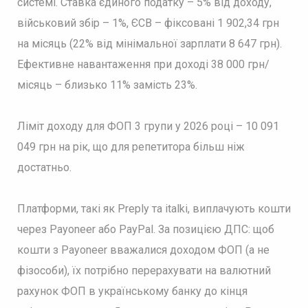
системі. Ставка єдиного податку – 5% від доходу,
військовий збір – 1%, ЄСВ – фіксовані 1 902,34 грн
на місяць (22% від мінімальної зарплати 8 647 грн).
Ефективне навантаження при доході 38 000 грн/
місяць – близько 11% замість 23%.
Ліміт доходу для ФОП 3 групи у 2026 році – 10 091
049 грн на рік, що для репетитора більш ніж
достатньо.
Платформи, такі як Preply та italki, виплачують кошти
через Payoneer або PayPal. За позицією ДПС: щоб
кошти з Payoneer вважалися доходом ФОП (а не
фізособи), їх потрібно перерахувати на валютний
рахунок ФОП в українському банку до кінця