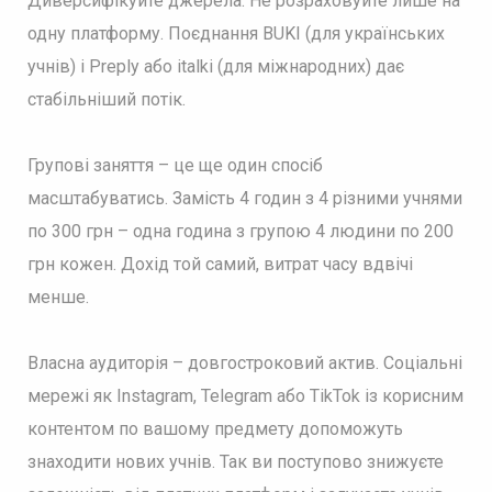
Диверсифікуйте джерела. Не розраховуйте лише на
одну платформу. Поєднання BUKI (для українських
учнів) і Preply або italki (для міжнародних) дає
стабільніший потік.
Групові заняття – це ще один спосіб
масштабуватись. Замість 4 годин з 4 різними учнями
по 300 грн – одна година з групою 4 людини по 200
грн кожен. Дохід той самий, витрат часу вдвічі
менше.
Власна аудиторія – довгостроковий актив. Соціальні
мережі як Instagram, Telegram або TikTok із корисним
контентом по вашому предмету допоможуть
знаходити нових учнів. Так ви поступово знижуєте