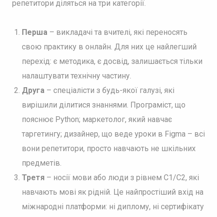
репетитори діляться на три категорії.
Перша
– викладачі та вчителі, які переносять
свою практику в онлайн. Для них це найлегший
перехід: є методика, є досвід, залишається тільки
налаштувати технічну частину.
Друга
– спеціалісти з будь-якої галузі, які
вирішили ділитися знаннями. Програміст, що
пояснює Python; маркетолог, який навчає
таргетингу; дизайнер, що веде уроки в Figma – всі
вони репетитори, просто навчають не шкільних
предметів.
Третя
– носії мови або люди з рівнем С1/С2, які
навчають мові як рідній. Це найпростіший вхід на
міжнародні платформи: ні диплому, ні сертифікату