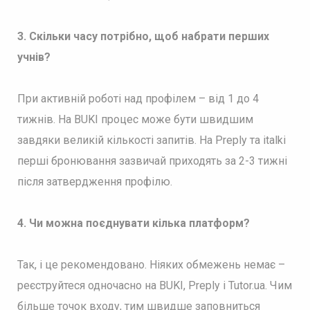
3. Скільки часу потрібно, щоб набрати перших
учнів?
При активній роботі над профілем – від 1 до 4
тижнів. На BUKI процес може бути швидшим
завдяки великій кількості запитів. На Preply та italki
перші бронювання зазвичай приходять за 2-3 тижні
після затвердження профілю.
4. Чи можна поєднувати кілька платформ?
Так, і це рекомендовано. Ніяких обмежень немає –
реєструйтеся одночасно на BUKI, Preply і Tutor.ua. Чим
більше точок входу, тим швидше заповниться