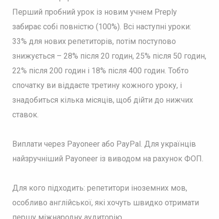
Перший пробний урок із новим учнем Preply
забирає собі повністю (100%). Всі наступні уроки:
33% для нових репетиторів, потім поступово
знижується – 28% після 20 годин, 25% після 50 годин,
22% після 200 годин і 18% після 400 годин. Тобто
спочатку ви віддаєте третину кожного уроку, і
знадобиться кілька місяців, щоб дійти до нижчих
ставок.
Виплати через Payoneer або PayPal. Для українців
найзручніший Payoneer із виводом на рахунок ФОП.
Для кого підходить: репетитори іноземних мов,
особливо англійської, які хочуть швидко отримати
першу міжнародну аудиторію.