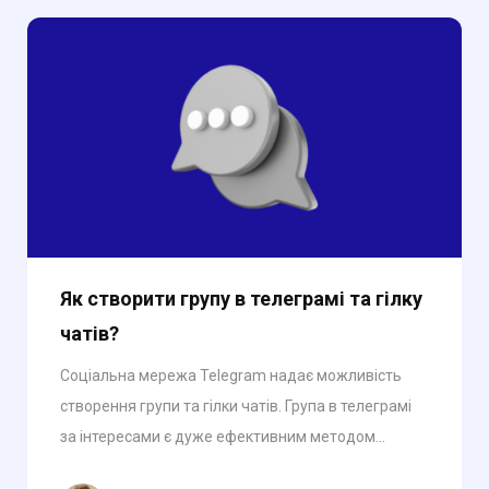
Як створити групу в телеграмі та гілку
чатів?
Соціальна мережа Telegram надає можливість
створення групи та гілки чатів. Група в телеграмі
за інтересами є дуже ефективним методом...