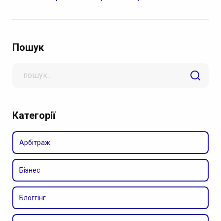
Пошук
Search
for
Категорії
Арбітраж
Бізнес
Блоггінг