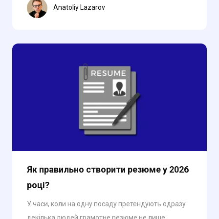
Anatoliy Lazarov
Як правильно створити резюме у 2026
році?
У часи, коли на одну посаду претендують одразу
декілька людей грамотне резюме не лише