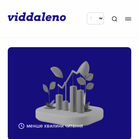
менше хвилини читання