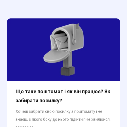
Що таке поштомат і як він працює? Як
забирати посилку?
Хочеш забрати свою посилку з поштомату і не
знаєш, з якого боку до нього підійти? Не хвилюйся,