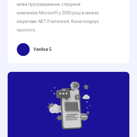
мова програмування, створена
компанією Microsoft у 2000 році в межах
ініціативи .NET Framework. Вона поєднує
простоту...
Vasilisa G.