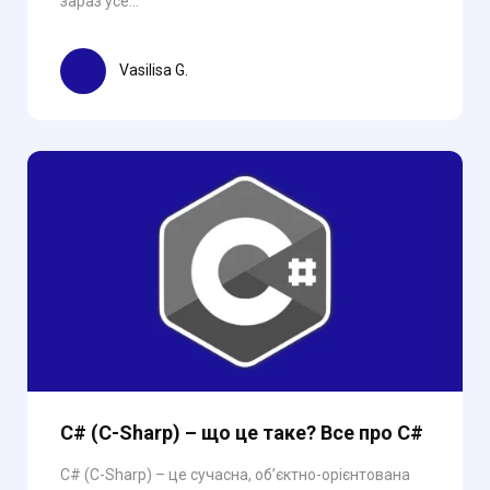
зараз усе...
Vasilisa G.
C# (C-Sharp) – що це таке? Все про C#
C# (C-Sharp) – це сучасна, об’єктно-орієнтована