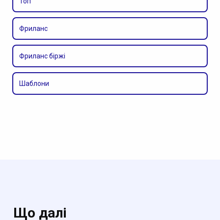
Топ
Фриланс
Фриланс біржі
Шаблони
Що далі