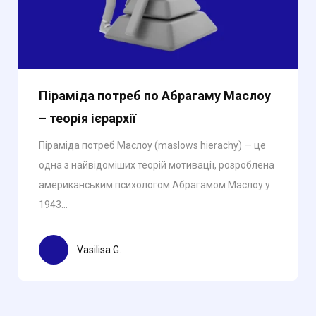
Піраміда потреб по Абрагаму Маслоу
– теорія ієрархії
Піраміда потреб Маслоу (maslows hierachy) — це
одна з найвідоміших теорій мотивації, розроблена
американським психологом Абрагамом Маслоу у
1943...
Vasilisa G.