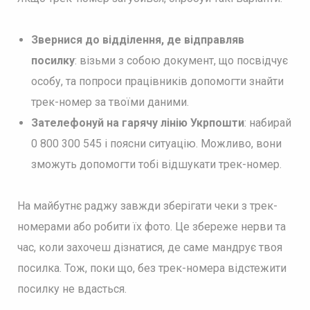
Звернися до відділення, де відправляв
посилку
: візьми з собою документ, що посвідчує
особу, та попроси працівників допомогти знайти
трек-номер за твоїми даними.​
Зателефонуй на гарячу лінію Укрпошти
: набирай
0 800 300 545 і поясни ситуацію. Можливо, вони
зможуть допомогти тобі відшукати трек-номер.​
На майбутнє раджу завжди зберігати чеки з трек-
номерами або робити їх фото. Це збереже нерви та
час, коли захочеш дізнатися, де саме мандрує твоя
посилка.​ Тож, поки що, без трек-номера відстежити
посилку не вдасться.