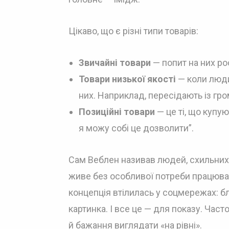
Цікаво, що є різні типи товарів:
Звичайні товари
— попит на них рос
Товари низької якості
— коли люди
них. Наприклад, пересідають із гро
Позиційні товари
— це ті, що купую
я можу собі це дозволити”.
Сам Веблен називав людей, схильних 
живе без особливої потреби працюват
концепція втілилась у соцмережах: бл
картинка. І все це — для показу. Част
й бажання виглядати «на рівні».