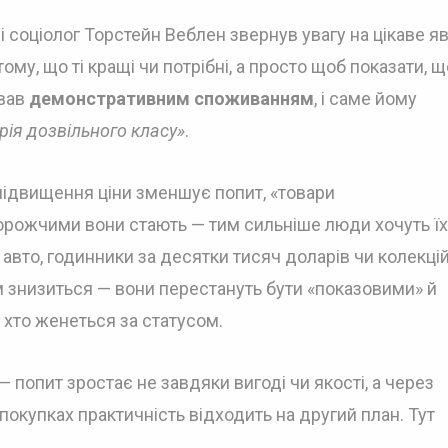
і соціолог Торстейн Веблен звернув увагу на цікаве 
ому, що ті кращі чи потрібні, а просто щоб показати, щ
звав
демонстративним споживанням
, і саме йому
рія дозвільного класу»
.
 підвищення ціни зменшує попит, «товари
орожчими вони стають — тим сильніше люди хочуть їх
 авто, годинники за десятки тисяч доларів чи колекці
ом знизиться — вони перестануть бути «показовими» й
 хто женеться за статусом.
— попит зростає не завдяки вигоді чи якості, а через
окупках практичність відходить на другий план. Тут