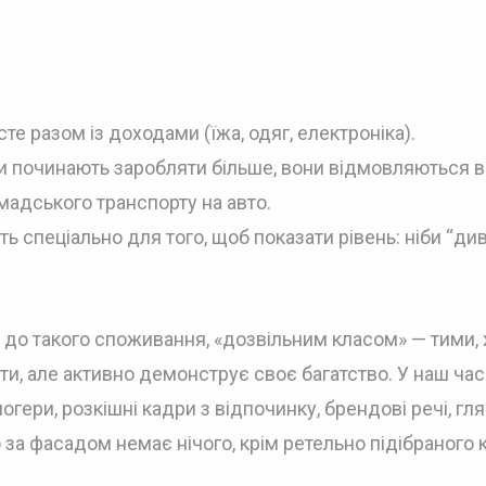
те разом із доходами (їжа, одяг, електроніка).
 починають заробляти більше, вони відмовляються в
мадського транспорту на авто.
ть спеціально для того, щоб показати рівень: ніби “див
до такого споживання, «дозвільним класом» — тими, 
и, але активно демонструє своє багатство. У наш час
огери, розкішні кадри з відпочинку, брендові речі, гл
о за фасадом немає нічого, крім ретельно підібраного 