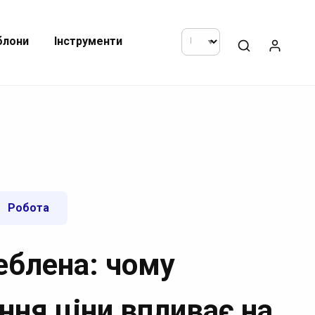
блони
Інструменти
Робота
еблена: чому
ння ціни впливає на