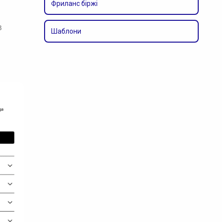
Фриланс біржі
в
Шаблони