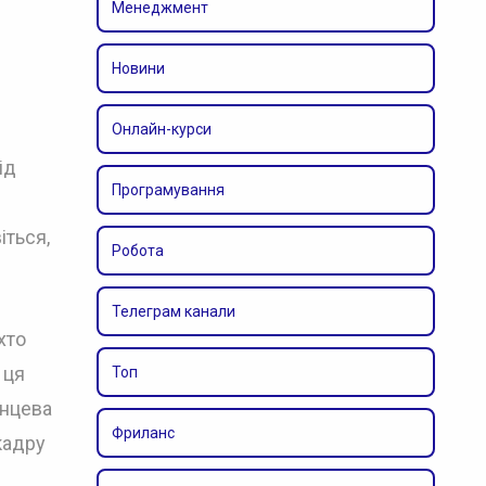
Менеджмент
Новини
Онлайн-курси
ід
Програмування
іться,
Робота
Телеграм канали
хто
 ця
Топ
янцева
Фриланс
кадру