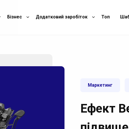
Бізнес
Додатковий заробіток
Топ
Ша
Маркетинг
Ефект В
підвище