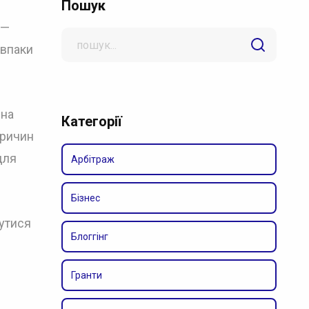
Пошук
 —
Search
авпаки
for
іна
Категорії
причин
для
Арбітраж
Бізнес
утися
Блоггінг
Гранти