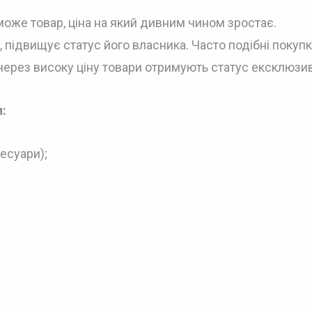
може товар, ціна на який дивним чином зростає.
, підвищує статус його власника. Часто подібні покуп
через високу ціну товари отримують статус ексклюзи
:
сесуари);