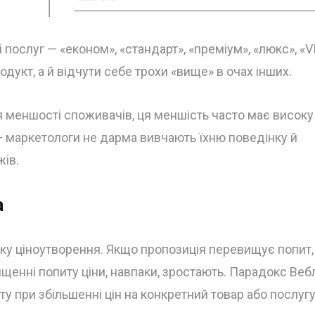
і послуг — «економ», «стандарт», «преміум», «люкс», «V
дукт, а й відчути себе трохи «вище» в очах інших.
я меншості споживачів, ця меншість часто має високу
— маркетологи не дарма вивчають їхню поведінку й
жів.
а
ику ціноутворення. Якщо пропозиція перевищує попит,
ищенні попиту ціни, навпаки, зростають. Парадокс Веб
 при збільшенні цін на конкретний товар або послугу