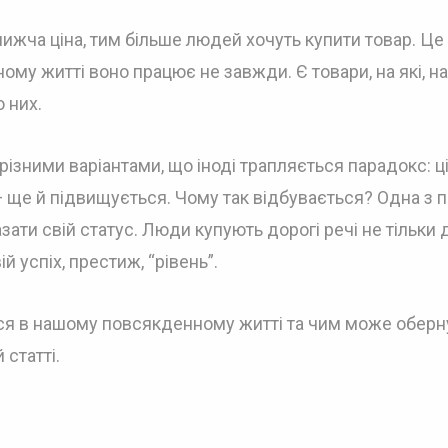
ижча ціна, тим більше людей хочуть купити товар. Це
ому житті воно працює не завжди. Є товари, на які, н
 них.
ізними варіантами, що іноді трапляється парадокс: ц
 — ще й підвищується. Чому так відбувається? Одна з 
ати свій статус. Люди купують дорогі речі не тільки 
й успіх, престиж, “рівень”.
ься в нашому повсякденному житті та чим може оберн
 статті.