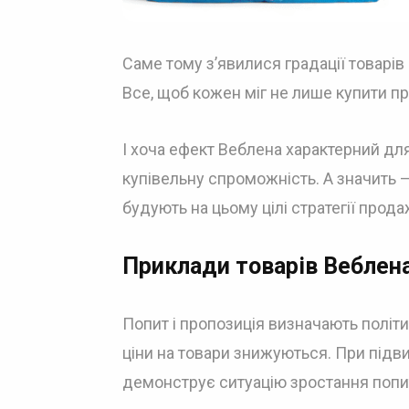
Саме тому з’явилися градації товарів 
Все, щоб кожен міг не лише купити про
І хоча ефект Веблена характерний дл
купівельну спроможність. А значить 
будують на цьому цілі стратегії прода
Приклади товарів Веблен
Попит і пропозиція визначають політ
ціни на товари знижуються. При підв
демонструє ситуацію зростання попиту