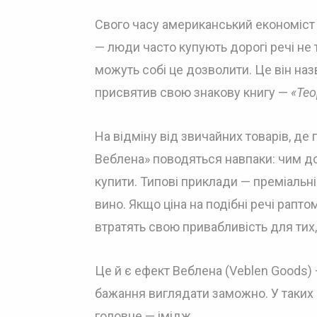
Свого часу американський економіст 
— люди часто купують дорогі речі не т
можуть собі це дозволити. Це він на
присвятив свою знакову книгу —
«Тео
На відміну від звичайних товарів, де
Веблена» поводяться навпаки: чим д
купити. Типові приклади — преміальні
вино. Якщо ціна на подібні речі рапт
втратять свою привабливість для тих,
Це й є ефект Веблена (Veblen Goods) 
бажання виглядати заможно. У таких п
головне — імідж.