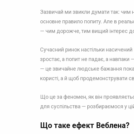
Зазвичай ми звикли думати так: чим н
основне правило попиту. Але в реальн
— чим дорожче, тим вищий інтерес до
Сучасний ринок настільки насичений р
зростає, а попит не падає, а навпаки
— це звичайне людське бажання показ
користі, а й щоб продемонструвати сві
Що це за феномен, як він проявляєт
для суспільства — розбираємося у цій
Що таке ефект Веблена?