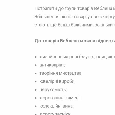
Потрапити до групи товарів Веблена 
Збільшення цін на товар, у свою чергу
стають ще більш бажаними, оскільки 
До товарів Веблена можна віднести
дизайнерські речі (взуття, одяг, ак
антикваріат;
творіння мистецтва;
ювелірні вироби;
нерухомість;
дорогоцінні камені;
колекційні вина;
дорогу техніку;