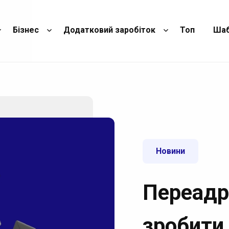
Бізнес
Додатковий заробіток
Топ
Ша
Новини
Переадр
зробити