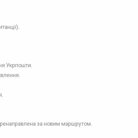
танції).
ня Укрпошти.
авлення.
я.
еренаправлена за новим маршрутом.