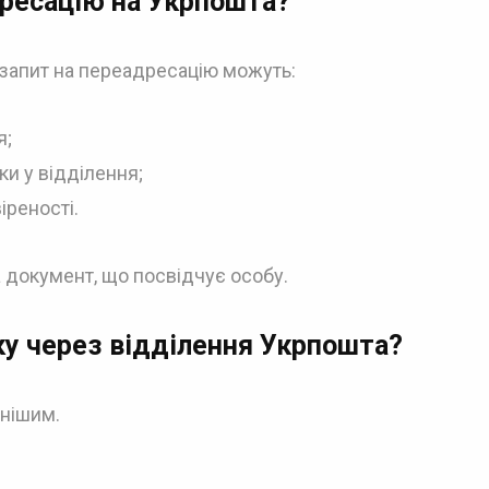
дресацію
на Укрпошта?
 запит на переадресацію можуть:
я;
ки у відділення;
іреності.
 документ, що посвідчує особу.
у через відділення
Укрпошта
?
нішим.