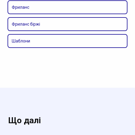
Фриланс
Фриланс біржі
Шаблони
Що далі