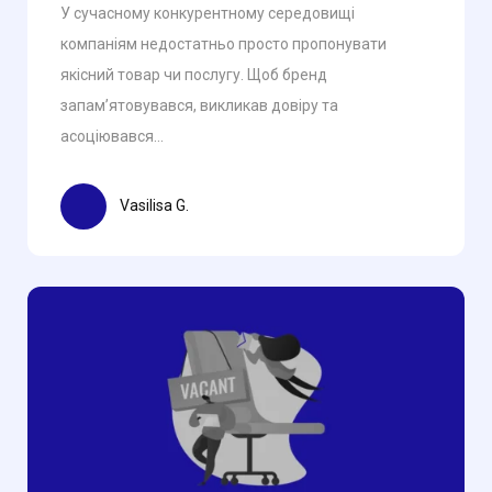
У сучасному конкурентному середовищі
компаніям недостатньо просто пропонувати
якісний товар чи послугу. Щоб бренд
запам’ятовувався, викликав довіру та
асоціювався...
Vasilisa G.