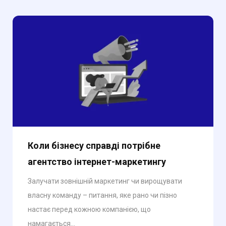
Коли бізнесу справді потрібне
агентство інтернет-маркетингу
Залучати зовнішній маркетинг чи вирощувати
власну команду – питання, яке рано чи пізно
настає перед кожною компанією, що
намагається...