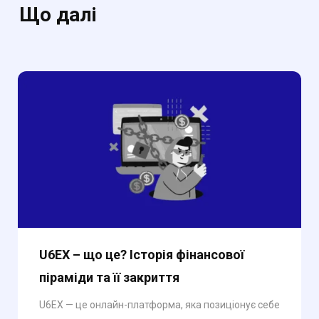
Що далі
U6EX – що це? Історія фінансової
піраміди та її закриття
U6EX — це онлайн-платформа, яка позиціонує себе