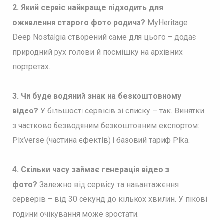
2.
Який сервіс найкраще підходить для
оживлення старого фото родича?
MyHeritage
Deep Nostalgia створений саме для цього – додає
природний рух голови й посмішку на архівних
портретах.
3.
Чи буде водяний знак на безкоштовному
відео?
У більшості сервісів зі списку – так. Винятки
з частково безводяним безкоштовним експортом:
PixVerse (частина ефектів) і базовий тариф Pika.
4.
Скільки часу займає генерація відео з
фото?
Залежно від сервісу та навантаження
серверів – від 30 секунд до кількох хвилин. У пікові
години очікування може зростати.