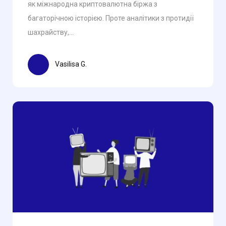
як міжнародна криптовалютна біржа з
багаторічною історією. Проте аналітики з протидії
шахрайству,...
Vasilisa G.