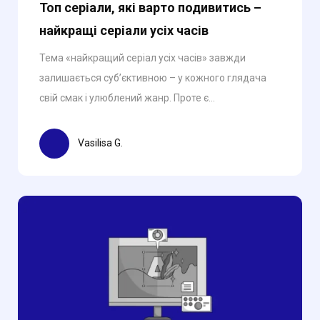
Топ серіали, які варто подивитись –
найкращі серіали усіх часів
Тема «найкращий серіал усіх часів» завжди
залишається суб’єктивною – у кожного глядача
свій смак і улюблений жанр. Проте є...
Vasilisa G.