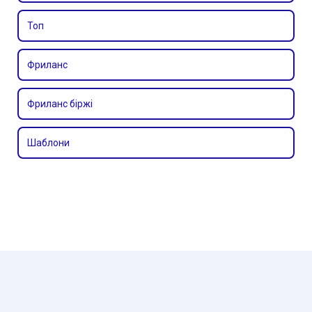
Топ
Фриланс
Фриланс біржі
Шаблони