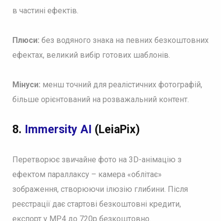
в частині ефектів.
Плюси:
без водяного знака на певних безкоштовних
ефектах, великий вибір готових шаблонів.
Мінуси:
менш точний для реалістичних фотографій,
більше орієнтований на розважальний контент.
8.
Immersity AI
(LeiaPix)
Перетворює звичайне фото на 3D-анімацію з
ефектом параллаксу – камера «облітає»
зображення, створюючи ілюзію глибини. Після
реєстрації дає стартові безкоштовні кредити,
експорт у MP4 до 720p безкоштовно.