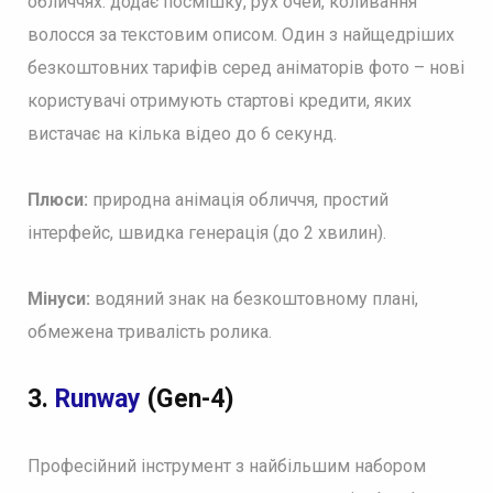
обличчях: додає посмішку, рух очей, коливання
волосся за текстовим описом. Один з найщедріших
безкоштовних тарифів серед аніматорів фото – нові
користувачі отримують стартові кредити, яких
вистачає на кілька відео до 6 секунд.
Плюси:
природна анімація обличчя, простий
інтерфейс, швидка генерація (до 2 хвилин).
Мінуси:
водяний знак на безкоштовному плані,
обмежена тривалість ролика.
3.
Runway
(Gen-4)
Професійний інструмент з найбільшим набором