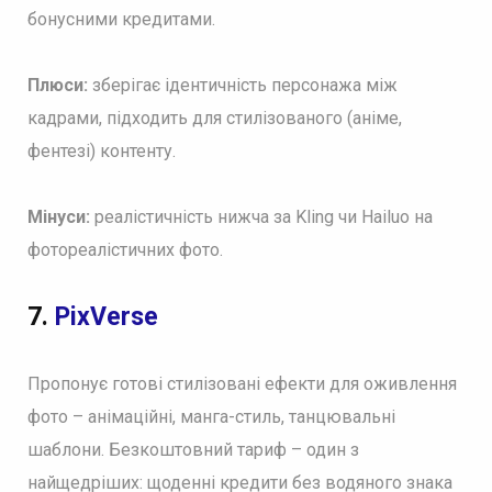
бонусними кредитами.
Плюси:
зберігає ідентичність персонажа між
кадрами, підходить для стилізованого (аніме,
фентезі) контенту.
Мінуси:
реалістичність нижча за Kling чи Hailuo на
фотореалістичних фото.
7.
PixVerse
Пропонує готові стилізовані ефекти для оживлення
фото – анімаційні, манга-стиль, танцювальні
шаблони. Безкоштовний тариф – один з
найщедріших: щоденні кредити без водяного знака