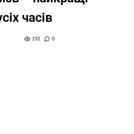
усіх часів
232
0