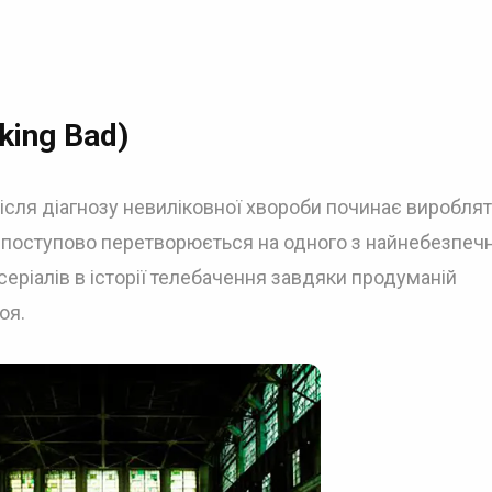
king Bad)
 після діагнозу невиліковної хвороби починає виробля
і поступово перетворюється на одного з найнебезпеч
серіалів в історії телебачення завдяки продуманій
оя.