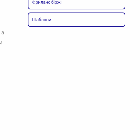
Фриланс біржі
Шаблони
 а
и