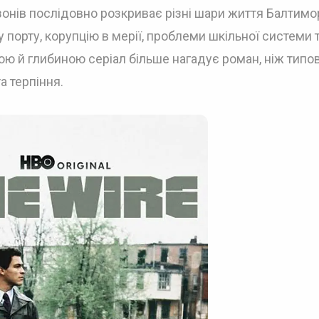
зонів послідовно розкриває різні шари життя Балтимо
 порту, корупцію в мерії, проблеми шкільної системи 
ою й глибиною серіал більше нагадує роман, ніж типо
а терпіння.