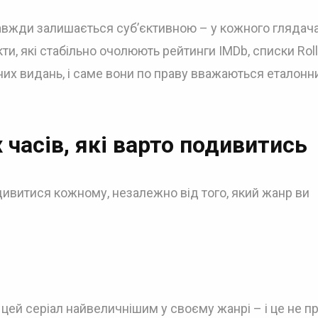
завжди залишається суб’єктивною – у кожного глядача
ти, які стабільно очолюють рейтинги IMDb, списки Roll
тних видань, і саме вони по праву вважаються еталон
х часів, які варто подивитись
подивитися кожному, незалежно від того, який жанр ви
 цей серіал найвеличнішим у своєму жанрі – і це не п