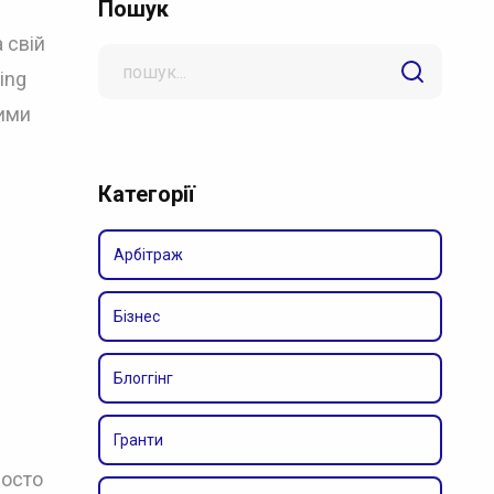
Пошук
 свій
Search
ing
for
ними
Категорії
Арбітраж
Бізнес
Блоггінг
Гранти
росто