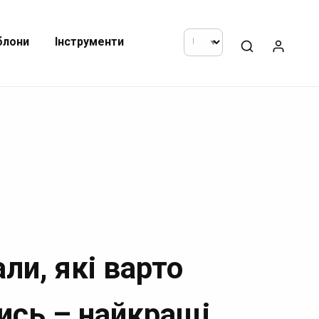
блони
Інструменти
али, які варто
ись – найкращі