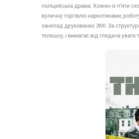
поліцейська драма. Кожен із п’яти се
вуличну торгівлю наркотиками, роботу
занепад друкованих ЗМІ. За структур
телешоу, і вимагає від глядача уваги т