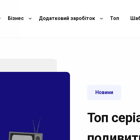
Бізнес
Додатковий заробіток
Топ
Ша
Новини
Топ сері
подивит