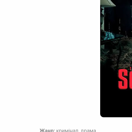
Жанр:
кримінал, драма.