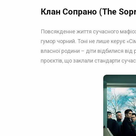
Клан Сопрано (The Sop
Повсякденне життя сучасного мафіозно
гумор чорний. Тоні не лише керує «Сі
власної родини – діти відбилися від 
проєктів, що заклали стандарти сучасн