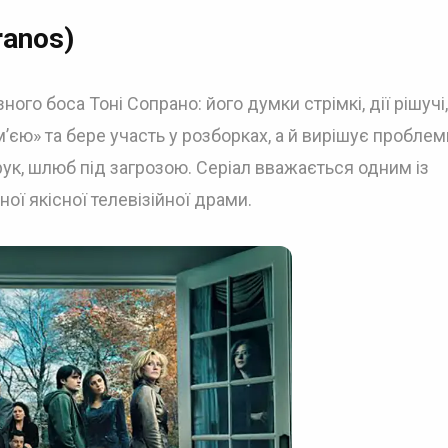
ranos)
го боса Тоні Сопрано: його думки стрімкі, дії рішучі,
м’єю» та бере участь у розборках, а й вирішує проблем
рук, шлюб під загрозою. Серіал вважається одним із
ої якісної телевізійної драми.